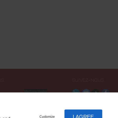
OS
SUIVEZ-NOUS
Mentions légales
us
I AGREE
Customize