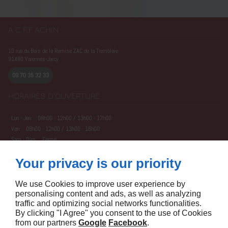
A.C.P.F ACHIN
10 rue du Bois de la Remise ZAC de la Tremblaie
91480
Varennes-Jarcy
09 70 35 32 33
HORAIRES D'OUVERTURE
Lun - Jeu
08h00 - 12h00 / 13h00 - 17h00
Ven
08h00 - 12h00 / 13h00 - 16h00
Sam - Dim
Fermé
À PROPOS
Your privacy is our priority
Accueil
Mentions légales
We use Cookies to improve user experience by
Contactez-nous
personalising content and ads, as well as analyzing
SUIVEZ-NOUS
traffic and optimizing social networks functionalities.
By clicking "I Agree" you consent to the use of Cookies
from our partners
Google
Facebook
.