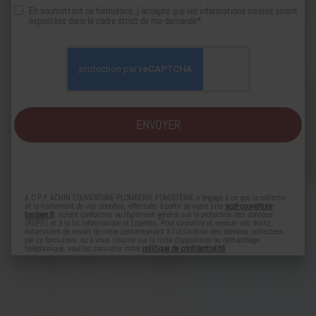
En soumettant ce formulaire, j'accepte que les informations saisies soient
exploitées dans le cadre strict de ma demande*
A C P F ACHIN COUVERTURE PLOMBERIE FUMISTERIE s'engage à ce que la collecte
et le traitement de vos données, effectués à partir de notre site
acpf-couverture-
bardage.fr
, soient conformes au règlement général sur la protection des données
(RGPD) et à la loi Informatique et Libertés. Pour connaître et exercer vos droits,
notamment de retrait de votre consentement à l'utilisation des données collectées
par ce formulaire, ou à vous inscrire sur la liste d'opposition au démarchage
téléphonique, veuillez consulter notre
politique de confidentialité